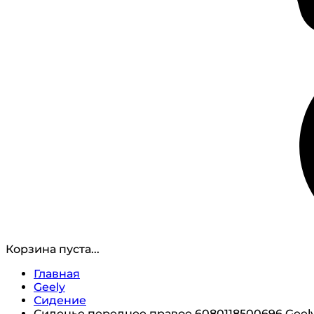
Корзина пуста...
Главная
Geely
Сидение
Сиденье переднее правое 6080118500696 Geel